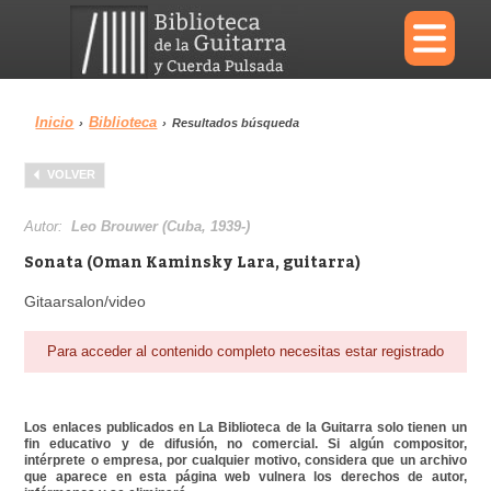
×
Inicio
Biblioteca
›
›
Resultados búsqueda
Menu
VOLVER
Biblioteca
Diccionario
Autor:
Leo Brouwer (Cuba, 1939-)
Sonata (Oman Kaminsky Lara, guitarra)
Gitaarsalon/video
Área personal
Reproductor
Para acceder al contenido completo necesitas estar registrado
Los enlaces publicados en La Biblioteca de la Guitarra solo tienen un
fin educativo y de difusión, no comercial. Si algún compositor,
intérprete o empresa, por cualquier motivo, considera que un archivo
que aparece en esta página web vulnera los derechos de autor,