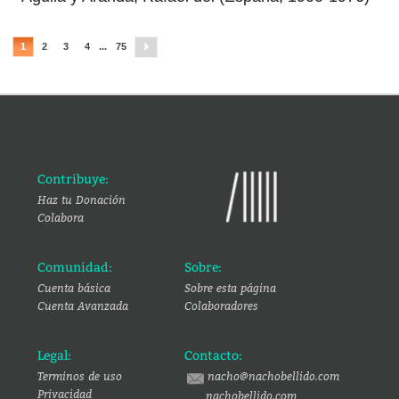
1
2
3
4
...
75
Contribuye:
Haz tu Donación
Colabora
Comunidad:
Sobre:
Cuenta básica
Sobre esta página
Cuenta Avanzada
Colaboradores
Legal:
Contacto:
Terminos de uso
nacho@nachobellido.com
Privacidad
nachobellido.com