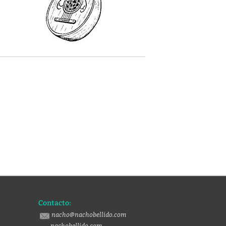
Contacto:
nacho@nachobellido.com
nachobellido.com