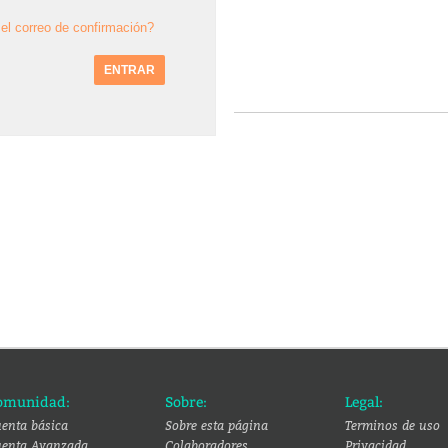
el correo de confirmación?
omunidad:
Sobre:
Legal:
enta básica
Sobre esta página
Terminos de uso
enta Avanzada
Colaboradores
Privacidad