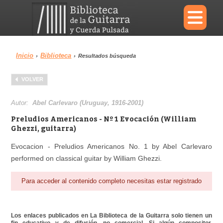
×
Inicio
Biblioteca
›
›
Resultados búsqueda
Menu
VOLVER
Biblioteca
Diccionario
Autor:
Abel Carlevaro (Uruguay, 1916-2001)
Preludios Americanos - Nº 1 Evocación (William
Ghezzi, guitarra)
Evocacion - Preludios Americanos No. 1 by Abel Carlevaro
Área personal
Reproductor
performed on classical guitar by William Ghezzi.
Para acceder al contenido completo necesitas estar registrado
Los enlaces publicados en La Biblioteca de la Guitarra solo tienen un
fin educativo y de difusión, no comercial. Si algún compositor,