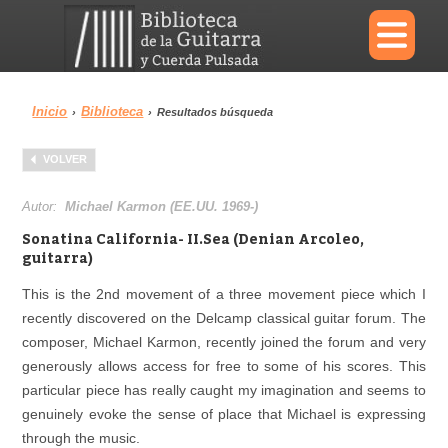
×
Inicio
Biblioteca
›
›
Resultados búsqueda
Menu
VOLVER
Biblioteca
Diccionario
Autor:
Michael Karmon (EE.UU. 1969-)
Sonatina California- II.Sea (Denian Arcoleo,
guitarra)
This is the 2nd movement of a three movement piece which I
Área personal
Reproductor
recently discovered on the Delcamp classical guitar forum. The
composer, Michael Karmon, recently joined the forum and very
generously allows access for free to some of his scores. This
particular piece has really caught my imagination and seems to
genuinely evoke the sense of place that Michael is expressing
through the music.