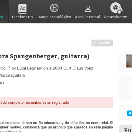
ca
Diccionario
Mapa cronológico
Área Personal
Reproductor
VOLVER
nora Spangenberger, guitarra)
o. 7 by Luigi Legnani on a 2004 Curt Claus Voigt.
siccasguitars
ars
nido completo necesitas estar registrado
itarra solo tienen un fin educativo y de difusión, no comercial. Si
lquier motivo, considera que un archivo que aparece en esta página
En
se eliminará.