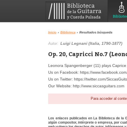
Bibliote
Inicio
›
Biblioteca
›
Resultados búsqueda
Luigi Legnani (Italia, 1790-1877)
Autor:
Op. 20, Capricci No.7 (Leo
Leonora Spangenberger (11) plays Caprice N
Us on Facebook: https://www.facebook.com/
Us on Twitter: https://twitter.com/SiccasGuit
Our Website: http://www.siccasguitars.com
Para acceder al conte
Los enlaces publicados en La Biblioteca de la Gu
algún compositor, intérprete o empresa, por cua
web vulnera los derechos de autor, infórmenos y 