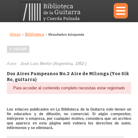
×
Inicio
Biblioteca
›
›
Resultados búsqueda
Menu
VOLVER
Biblioteca
Diccionario
Autor:
José Luis Merlin (Argentina, 1952-)
Dos Aires Pampeanos No.2 Aire de Milonga (Yoo Sik
Ro, guitarra)
Para acceder al contenido completo necesitas estar registrado
Área personal
Reproductor
Los enlaces publicados en La Biblioteca de la Guitarra solo tienen un
fin educativo y de difusión, no comercial. Si algún compositor,
intérprete o empresa, por cualquier motivo, considera que un archivo
que aparece en esta página web vulnera los derechos de autor,
infórmenos y se eliminará.