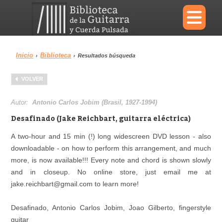
×
Inicio
Biblioteca
›
›
Resultados búsqueda
Menu
VOLVER
Biblioteca
Diccionario
Autor:
Antonio Carlos Jobim (Brasil, 1927-1994)
Desafinado (Jake Reichbart, guitarra eléctrica)
A two-hour and 15 min (!) long widescreen DVD lesson - also
downloadable - on how to perform this arrangement, and much
Área personal
Reproductor
more, is now available!!! Every note and chord is shown slowly
and in closeup. No online store, just email me at
jake.reichbart@gmail.com to learn more!
Desafinado, Antonio Carlos Jobim, Joao Gilberto, fingerstyle
guitar