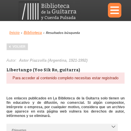
×
Inicio
Biblioteca
›
›
Resultados búsqueda
Menu
VOLVER
Biblioteca
Diccionario
Autor:
Astor Piazzolla (Argentina, 1921-1992)
Libertango (Yoo Sik Ro, guitarra)
Para acceder al contenido completo necesitas estar registrado
Área personal
Reproductor
Los enlaces publicados en La Biblioteca de la Guitarra solo tienen un
fin educativo y de difusión, no comercial. Si algún compositor,
intérprete o empresa, por cualquier motivo, considera que un archivo
que aparece en esta página web vulnera los derechos de autor,
infórmenos y se eliminará.
Etiquetas