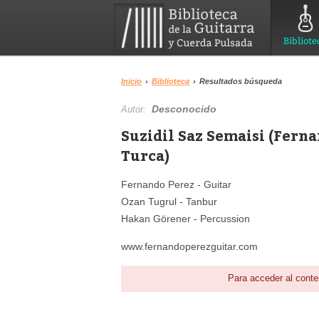
Bibliote
Inicio
›
Biblioteca
›
Resultados búsqueda
Desconocido
Autor:
Suzidil Saz Semaisi (Fern
Turca)
Fernando Perez - Guitar
Ozan Tugrul - Tanbur
Hakan Görener - Percussion
www.fernandoperezguitar.com
Para acceder al conte