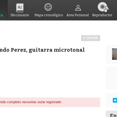
ca
Diccionario
Mapa cronológico
Área Personal
Reproductor
VOLVER
ando Perez, guitarra microtonal
nido completo necesitas estar registrado
En