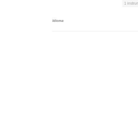
1 instr
Idioma