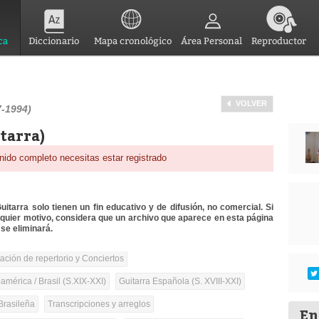
ca
Diccionario
Mapa cronológico
Área Personal
Reproductor
VOLVER
7-1994)
tarra)
nido completo necesitas estar registrado
itarra solo tienen un fin educativo y de difusión, no comercial. Si
lquier motivo, considera que un archivo que aparece en esta página
se eliminará.
tación de repertorio y Conciertos
mérica / Brasil (S.XIX-XXI)
Guitarra Española (S. XVIII-XXI)
Brasileña
Transcripciones y arreglos
En