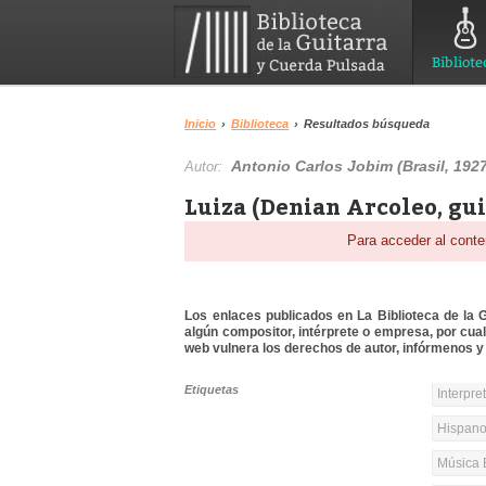
Bibliote
Inicio
›
Biblioteca
›
Resultados búsqueda
Antonio Carlos Jobim (Brasil, 192
Autor:
Luiza (Denian Arcoleo, gui
Para acceder al conte
Los enlaces publicados en La Biblioteca de la Gu
algún compositor, intérprete o empresa, por cua
web vulnera los derechos de autor, infórmenos y 
Etiquetas
Interpre
Hispanoa
Música 