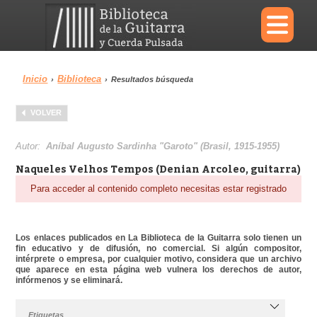
×
Inicio
Biblioteca
›
›
Resultados búsqueda
Menu
VOLVER
Biblioteca
Diccionario
Autor:
Aníbal Augusto Sardinha "Garoto" (Brasil, 1915-1955)
Naqueles Velhos Tempos (Denian Arcoleo, guitarra)
Para acceder al contenido completo necesitas estar registrado
Área personal
Reproductor
Los enlaces publicados en La Biblioteca de la Guitarra solo tienen un
fin educativo y de difusión, no comercial. Si algún compositor,
intérprete o empresa, por cualquier motivo, considera que un archivo
que aparece en esta página web vulnera los derechos de autor,
infórmenos y se eliminará.
Etiquetas