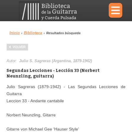
×
Inicio
Biblioteca
›
›
Resultados búsqueda
Menu
VOLVER
Biblioteca
Diccionario
Autor:
Julio S. Sagreras (Argentina, 1879-1942)
Segundas Lecciones - Lección 33 (Norbert
Neunzling, guitarra)
Julio Sagreras (1879-1942) - Las Segundas Lecciones de
Área personal
Reproductor
Guitarra
Leccion 33 - Andante cantabile
Norbert Neunzling, Gitarre
Gitarre von Michael Gee 'Hauser Style'