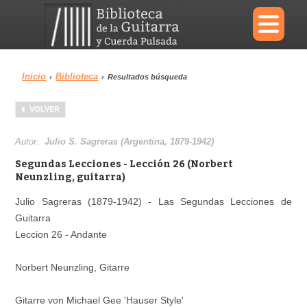
×
Inicio
Biblioteca
›
›
Resultados búsqueda
Menu
VOLVER
Biblioteca
Diccionario
Autor:
Julio S. Sagreras (Argentina, 1879-1942)
Segundas Lecciones - Lección 26 (Norbert
Neunzling, guitarra)
Julio Sagreras (1879-1942) - Las Segundas Lecciones de
Área personal
Reproductor
Guitarra
Leccion 26 - Andante
Norbert Neunzling, Gitarre
Gitarre von Michael Gee 'Hauser Style'