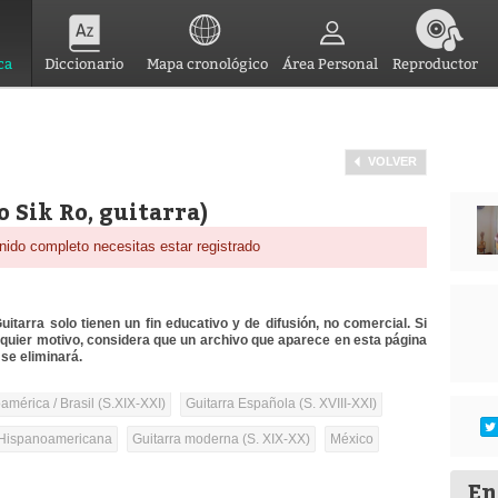
ca
Diccionario
Mapa cronológico
Área Personal
Reproductor
VOLVER
o Sik Ro, guitarra)
nido completo necesitas estar registrado
itarra solo tienen un fin educativo y de difusión, no comercial. Si
lquier motivo, considera que un archivo que aparece en esta página
se eliminará.
mérica / Brasil (S.XIX-XXI)
Guitarra Española (S. XVIII-XXI)
Hispanoamericana
Guitarra moderna (S. XIX-XX)
México
En