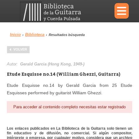
×
Inicio
Biblioteca
›
›
Resultados búsqueda
Menu
VOLVER
Biblioteca
Diccionario
Autor:
Gerald Garcia (Hong Kong, 1949-)
Etude Esquisse no.14 (William Ghezzi, Guitarra)
Etude Esquisse no.14 by Gerald Garcia from 25 Etude
Esquisses performed by guitarist William Ghezzi.
Área personal
Reproductor
Para acceder al contenido completo necesitas estar registrado
Los enlaces publicados en La Biblioteca de la Guitarra solo tienen un
fin educativo y de difusión, no comercial. Si algún compositor,
intérprete o empresa, por cualquier motivo, considera que un archivo