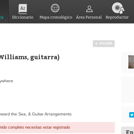
ca
Diccionario
Mapa cronológico
Área Personal
Reproductor
VOLVER
Williams, guitarra)
rywhere
Toward the Sea, & Guitar Arrangements
nido completo necesitas estar registrado
En