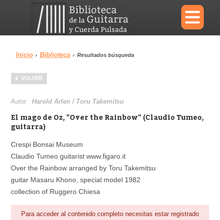
×
Inicio
Biblioteca
›
›
Resultados búsqueda
Menu
VOLVER
Biblioteca
Diccionario
Autor:
Harold Arlen / Toru Takemitsu
El mago de Oz, "Over the Rainbow" (Claudio Tumeo,
guitarra)
Crespi Bonsai Museum
Área personal
Reproductor
Claudio Tumeo guitarist www.figaro.it
Over the Rainbow arranged by Toru Takemitsu
guitar Masaru Khono, special model 1982
collection of Ruggero Chiesa
Para acceder al contenido completo necesitas estar registrado