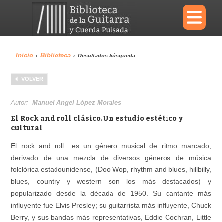
×
Inicio
Biblioteca
›
›
Resultados búsqueda
Menu
VOLVER
Biblioteca
Diccionario
Autor:
Manuel Angel López Morales
El Rock and roll clásico.Un estudio estético y
cultural
El rock and roll es un género musical de ritmo marcado,
Área personal
Reproductor
derivado de una mezcla de diversos géneros de música
folclórica estadounidense, (Doo Wop, rhythm and blues, hillbilly,
blues, country y western son los más destacados) y
popularizado desde la década de 1950. Su cantante más
influyente fue Elvis Presley; su guitarrista más influyente, Chuck
Berry, y sus bandas más representativas, Eddie Cochran, Little