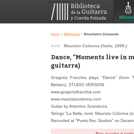
Bibliote
Inicio
›
Biblioteca
›
Resultados búsqueda
Maurizio Colonna (Italia, 1959-)
Autor:
Dance, "Moments live in 
guitarra)
Gregorio Fracchia plays "Dance" (from 
Bèrben), STUDIO VERSION.
www.gregoriofracchia.com
www.mauriziocolonna.com
Guitar by Antonino Scandurra.
Strings "La Bella, mod. Maurizio Colonna (ex
Recorded at "Punto Rec Studios" on Decem
Para acceder al conte