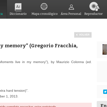
ca
Diccionario
Mapa cronológico
Área Personal
Reproductor
VOLVER
my memory" (Gregorio Fracchia,
"Moments live in my memory"), by Maurizio Colonna (ed.
tra hard tension)".
ber 1, 2013.
En
nido completo necesitas estar registrado