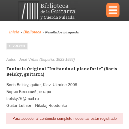
×
Inicio
Biblioteca
›
›
Resultados búsqueda
Menu
VOLVER
Biblioteca
Diccionario
Autor:
José Viñas (España, 1823-1888)
Fantasia Original "Imitando al pianoforte" (Boris
Belsky, guitarra)
Boris Belsky, guitar, Kiev, Ukraine 2008.
Área personal
Reproductor
Борис Бельский, гитара
belsky76@mail.ru
Guitar Luthier - Nikolaj Roodenko
Para acceder al contenido completo necesitas estar registrado