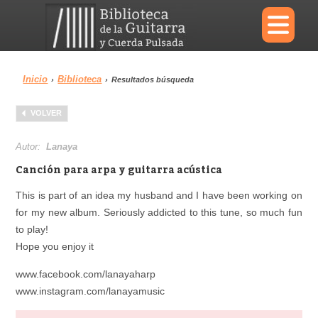
×
Inicio
Biblioteca
›
›
Resultados búsqueda
Menu
VOLVER
Biblioteca
Diccionario
Autor:
Lanaya
Canción para arpa y guitarra acústica
This is part of an idea my husband and I have been working on
for my new album. Seriously addicted to this tune, so much fun
Área personal
Reproductor
to play!
Hope you enjoy it
www.facebook.com/lanayaharp
www.instagram.com/lanayamusic