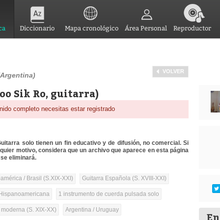
ca
Diccionario
Mapa cronológico
Área Personal
Reproductor
VOLVER
(Argentina)
oo Sik Ro, guitarra)
nido completo necesitas estar registrado
itarra solo tienen un fin educativo y de difusión, no comercial. Si
lquier motivo, considera que un archivo que aparece en esta página
se eliminará.
mérica / Brasil (S.XIX-XXI)
Guitarra Española (S. XVIII-XXI)
Hispanoamericana
1 instrumento de cuerda pulsada solo
a moderna (S. XIX-XX)
Argentina / Uruguay
En