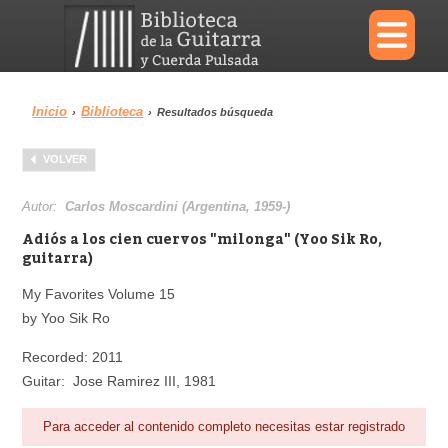
×
Inicio
Biblioteca
›
›
Resultados búsqueda
Menu
VOLVER
Biblioteca
Diccionario
Autor:
Carlos Moscardini (Argentina, 1959-)
Adiós a los cien cuervos "milonga" (Yoo Sik Ro,
guitarra)
My Favorites Volume 15
Área personal
Reproductor
by Yoo Sik Ro
Recorded: 2011
Guitar: Jose Ramirez III, 1981
Para acceder al contenido completo necesitas estar registrado