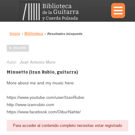
×
Inicio
Biblioteca
›
›
Resultados búsqueda
Menu
VOLVER
Biblioteca
Diccionario
Autor:
Juan Antonio Muro
Minuetto (Izan Rubio, guitarra)
More about me and my music here:
Área personal
Reproductor
https://www.youtube.com/user/IzanRubio
http://www.izanrubio.com
https://www.facebook.com/OiburNahte/
Para acceder al contenido completo necesitas estar registrado