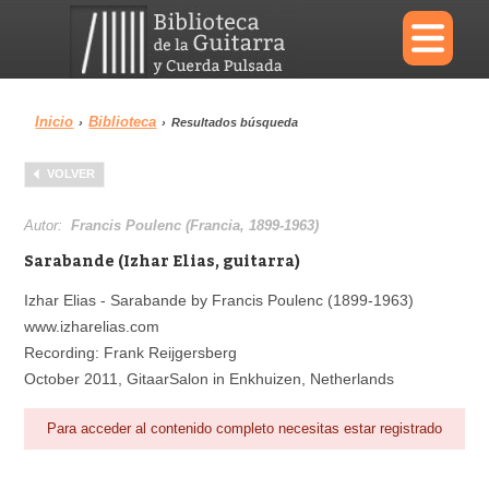
×
Inicio
Biblioteca
›
›
Resultados búsqueda
Menu
VOLVER
Biblioteca
Diccionario
Autor:
Francis Poulenc (Francia, 1899-1963)
Sarabande (Izhar Elias, guitarra)
Izhar Elias - Sarabande by Francis Poulenc (1899-1963)
www.izharelias.com
Área personal
Reproductor
Recording: Frank Reijgersberg
October 2011, GitaarSalon in Enkhuizen, Netherlands
Para acceder al contenido completo necesitas estar registrado