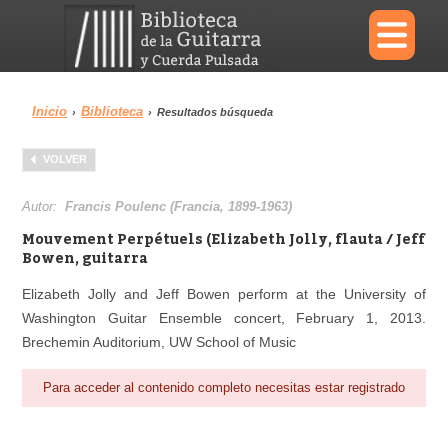
×
Inicio
Biblioteca
›
›
Resultados búsqueda
Menu
VOLVER
Biblioteca
Diccionario
Autor:
Francis Poulenc (Francia, 1899-1963)
Mouvement Perpétuels (Elizabeth Jolly, flauta / Jeff
Bowen, guitarra
Elizabeth Jolly and Jeff Bowen perform at the University of
Área personal
Reproductor
Washington Guitar Ensemble concert, February 1, 2013.
Brechemin Auditorium, UW School of Music
Para acceder al contenido completo necesitas estar registrado