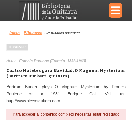
×
Inicio
Biblioteca
›
›
Resultados búsqueda
Menu
VOLVER
Biblioteca
Diccionario
Autor:
Francis Poulenc (Francia, 1899-1963)
Cuatro Motetes para Navidad, O Magnum Mysterium
(Bertram Burkert, guitarra)
Bertram Burkert plays O Magnum Mysterium by Francis
Área personal
Reproductor
Poulenc on a 1931 Enrique Coll. Visit us:
http://www.siccasguitars.com
Para acceder al contenido completo necesitas estar registrado