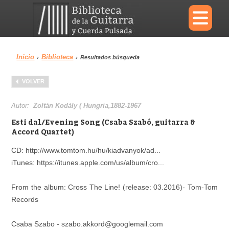
×
Inicio
Biblioteca
›
›
Resultados búsqueda
Menu
VOLVER
Biblioteca
Diccionario
Autor:
Zoltán Kodály ( Hungria,1882-1967
Esti dal/Evening Song (Csaba Szabó, guitarra &
Accord Quartet)
CD: http://www.tomtom.hu/hu/kiadvanyok/ad...
Área personal
Reproductor
iTunes: https://itunes.apple.com/us/album/cro...
From the album: Cross The Line! (release: 03.2016)- Tom-Tom
Records
Csaba Szabo - szabo.akkord@googlemail.com