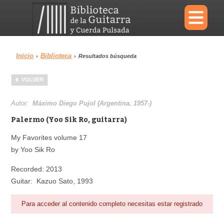
×
Inicio
Biblioteca
›
›
Resultados búsqueda
Menu
VOLVER
Biblioteca
Diccionario
Autor:
Máximo Diego Pujol (Argentina, 1957-)
Palermo (Yoo Sik Ro, guitarra)
My Favorites volume 17
by Yoo Sik Ro
Área personal
Reproductor
Recorded: 2013
Guitar: Kazuo Sato, 1993
Para acceder al contenido completo necesitas estar registrado