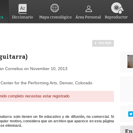
ca
Diccionario
Mapa cronológico
Área Personal
Reproductor
VOLVER
guitarra)
han Cornelius on November 10, 2013
Center for the Performing Arts, Denver, Colorado
nido completo necesitas estar registrado
itarra solo tienen un fin educativo y de difusión, no comercial. Si
lquier motivo, considera que un archivo que aparece en esta página
se eliminará.
En