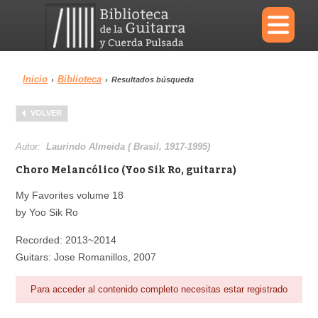
×
Inicio
Biblioteca
›
›
Resultados búsqueda
Menu
VOLVER
Biblioteca
Diccionario
Autor:
Laurindo Almeida ( Brasil, 1917-1995)
Choro Melancólico (Yoo Sik Ro, guitarra)
My Favorites volume 18
by Yoo Sik Ro
Área personal
Reproductor
Recorded: 2013~2014
Guitars: Jose Romanillos, 2007
Para acceder al contenido completo necesitas estar registrado