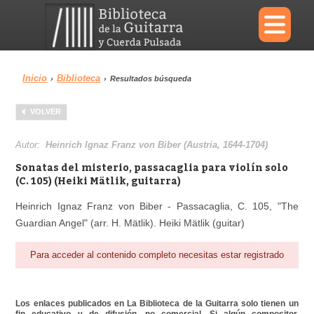
×
Inicio
Biblioteca
›
›
Resultados búsqueda
Menu
VOLVER
Biblioteca
Diccionario
Autor:
Heinrich Ignaz Franz von Biber (Austria, 1644-1704)
Sonatas del misterio, passacaglia para violín solo
(C. 105) (Heiki Mätlik, guitarra)
Heinrich Ignaz Franz von Biber - Passacaglia, C. 105, "The
Área personal
Reproductor
Guardian Angel" (arr. H. Mätlik). Heiki Mätlik (guitar)
Para acceder al contenido completo necesitas estar registrado
Los enlaces publicados en La Biblioteca de la Guitarra solo tienen un
fin educativo y de difusión, no comercial. Si algún compositor,