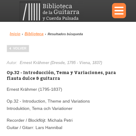
×
Inicio
Biblioteca
›
›
Resultados búsqueda
Menu
VOLVER
Biblioteca
Diccionario
Autor:
Ernest Krähmer (Dresde, 1795 - Viena, 1837)
Op.32 - Introducción, Tema y Variaciones, para
flauta dulce & guitarra
Ernest Krähmer (1795-1837)
Área personal
Reproductor
Op.32 - Introduction, Theme and Variations
Introduktion, Tema och Variationer
Recorder / Blockflöjt: Michala Petri
Guitar / Gitarr: Lars Hannibal