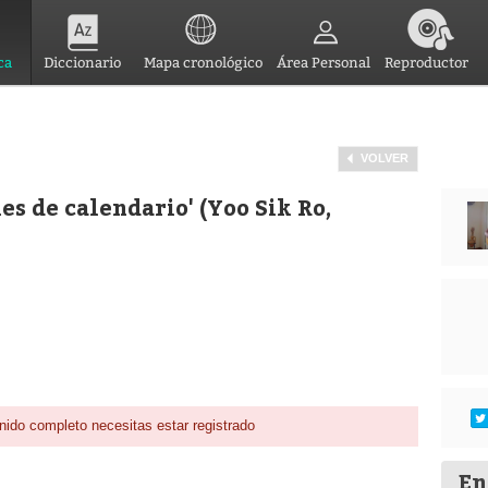
ca
Diccionario
Mapa cronológico
Área Personal
Reproductor
VOLVER
es de calendario' (Yoo Sik Ro,
nido completo necesitas estar registrado
En