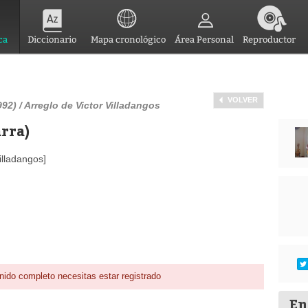
ca
Diccionario
Mapa cronológico
Área Personal
Reproductor
VOLVER
92) / Arreglo de Victor Villadangos
arra)
illadangos]
nido completo necesitas estar registrado
En