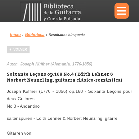
×
Inicio
Biblioteca
›
›
Resultados búsqueda
Menu
VOLVER
Biblioteca
Diccionario
Autor:
Joseph Küffner (Alemania, 1776-1856)
Soixante Leçons op.168 No.4 ( Edith Lehner &
Norbert Neunzling, guitarra clásico-romántica)
Joseph Küffner (1776 - 1856) op.168 - Soixante Leçons pour
Área personal
Reproductor
deux Guitares
No.3 - Andantino
saitenspuren - Edith Lehner & Norbert Neunzling, gitarre
Gitarren von: