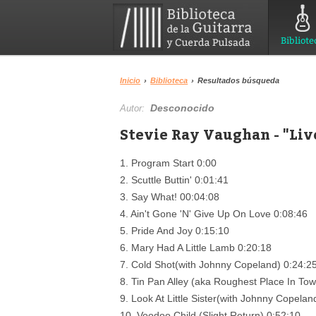
Bibliote
Inicio
›
Biblioteca
›
Resultados búsqueda
Desconocido
Autor:
Stevie Ray Vaughan - "Liv
1. Program Start 0:00
2. Scuttle Buttin' 0:01:41
3. Say What! 00:04:08
4. Ain't Gone 'N' Give Up On Love 0:08:46
5. Pride And Joy 0:15:10
6. Mary Had A Little Lamb 0:20:18
7. Cold Shot(with Johnny Copeland) 0:24:2
8. Tin Pan Alley (aka Roughest Place In To
9. Look At Little Sister(with Johnny Copelan
10. Voodoo Child (Slight Return) 0:52:10