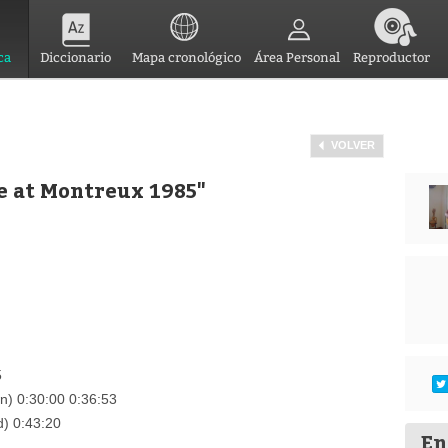
ca
Diccionario
Mapa cronológico
Área Personal
Reproductor
VOLVER
e at Montreux 1985"
5
wn) 0:30:00 0:36:53
d) 0:43:20
En