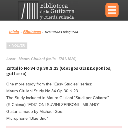
×
Inicio
Biblioteca
›
›
Resultados búsqueda
Menu
VOLVER
Biblioteca
Diccionario
Autor:
Mauro Giuliani (Italia, 1781-1829)
Estudio No 34 Op.30 N.23 (Giorgos Giannopoulos,
guitarra)
One more study from the "Easy Studies" series:
Área personal
Reproductor
Mauro Giuliani Study No 34 Op.30 N.23
The Study included in Mauro Giuliani "Studi per Chitarra"
(R.Chiesa) "EDIZIONI SUVINI ZERBONI - MILANO".
Guitar is made by Michael Gee.
Microphone "Blue Bird"