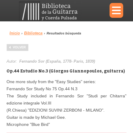
×
Inicio
Biblioteca
›
›
Resultados búsqueda
Menu
VOLVER
Biblioteca
Diccionario
Autor:
Fernando Sor (España, 1778- Paris, 1839)
Op.44 Estudio No.3 (Giorgos Giannopoulos, guitarra)
One more study from the "Easy Studies" series:
Fernando Sor Study No 75 Op.44 N.3
Área personal
Reproductor
The Study included in Fernando Sor "Studi per Chitarra"
edizione integrale Vol.III
(R.Chiesa) "EDIZIONI SUVINI ZERBONI - MILANO".
Guitar is made by Michael Gee.
Microphone "Blue Bird"