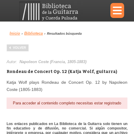
×
Inicio
Biblioteca
›
›
Resultados búsqueda
Menu
VOLVER
Biblioteca
Diccionario
Autor:
Napoleon Coste (Francia, 1805-1883)
Rondeau de Concert Op. 12 (Katja Wolf, guitarra)
Katja Wolf plays Rondeau de Concert Op. 12 by Napoleon
Coste (1805-1883)
Área personal
Reproductor
Para acceder al contenido completo necesitas estar registrado
Los enlaces publicados en La Biblioteca de la Guitarra solo tienen un
fin educativo y de difusión, no comercial. Si algún compositor,
intérprete o empresa, por cualquier motivo, considera que un archivo