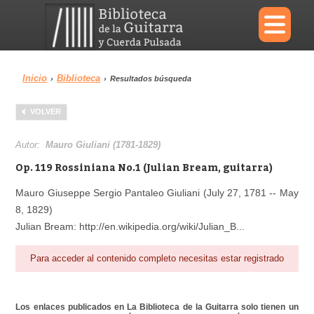
×
Inicio
Biblioteca
›
›
Resultados búsqueda
Menu
VOLVER
Biblioteca
Diccionario
Autor:
Mauro Giuliani (1781-1829)
Op. 119 Rossiniana No.1 (Julian Bream, guitarra)
Mauro Giuseppe Sergio Pantaleo Giuliani (July 27, 1781 -- May
8, 1829)
Área personal
Reproductor
Julian Bream: http://en.wikipedia.org/wiki/Julian_B...
Para acceder al contenido completo necesitas estar registrado
Los enlaces publicados en La Biblioteca de la Guitarra solo tienen un