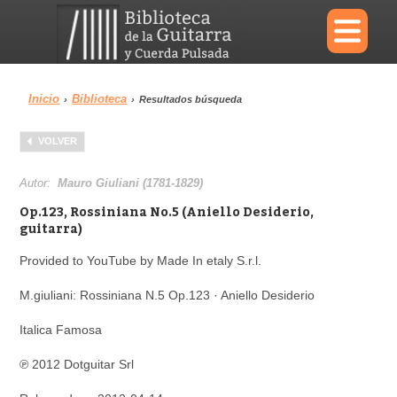
×
Inicio
Biblioteca
›
›
Resultados búsqueda
Menu
VOLVER
Biblioteca
Diccionario
Autor:
Mauro Giuliani (1781-1829)
Op.123, Rossiniana No.5 (Aniello Desiderio,
guitarra)
Provided to YouTube by Made In etaly S.r.l.
Área personal
Reproductor
M.giuliani: Rossiniana N.5 Op.123 · Aniello Desiderio
Italica Famosa
℗ 2012 Dotguitar Srl