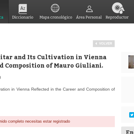
ca
Diccionario
Mapa cronológico
Área Personal
Reproductor
VOLVER
uitar and Its Cultivation in Vienna
nd Composition of Mauro Giuliani.
0
tivation in Vienna Reflected in the Career and Composition of
nido completo necesitas estar registrado
En