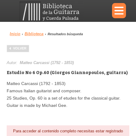
×
Inicio
Biblioteca
›
›
Resultados búsqueda
Menu
VOLVER
Biblioteca
Diccionario
Autor:
Matteo Carcassi (1792 - 1853)
Estudio No 6 Op.60 (Giorgos Giannopoulos, guitarra)
Matteo Carcassi (1792 - 1853)
Famous Italian guitarist and composer.
Área personal
Reproductor
25 Studies, Op. 60 is a set of etudes for the classical guitar.
Guitar is made by Michael Gee.
Para acceder al contenido completo necesitas estar registrado