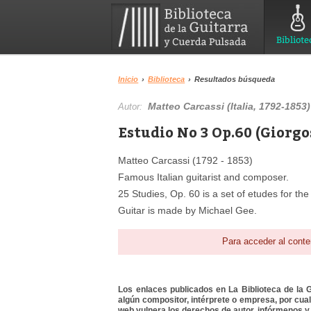
Bibliote
Inicio
›
Biblioteca
›
Resultados búsqueda
Matteo Carcassi (Italia, 1792-1853)
Autor:
Estudio No 3 Op.60 (Giorgo
Matteo Carcassi (1792 - 1853)
Famous Italian guitarist and composer.
25 Studies, Op. 60 is a set of etudes for the 
Guitar is made by Michael Gee.
Para acceder al conte
Los enlaces publicados en La Biblioteca de la Gu
algún compositor, intérprete o empresa, por cua
web vulnera los derechos de autor, infórmenos y 