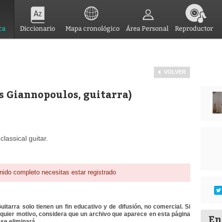
ca
Diccionario
Mapa cronológico
Área Personal
Reproductor
VOLVER
s Giannopoulos, guitarra)
classical guitar.
nido completo necesitas estar registrado
itarra solo tienen un fin educativo y de difusión, no comercial. Si
lquier motivo, considera que un archivo que aparece en esta página
En
se eliminará.