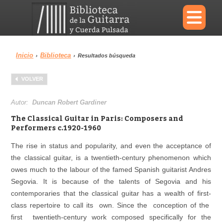
×
Inicio
Biblioteca
›
›
Resultados búsqueda
Menu
VOLVER
Biblioteca
Diccionario
Autor:
Duncan Robert Gardiner
The Classical Guitar in Paris: Composers and
Performers c.1920-1960
The rise in status and popularity, and even the acceptance of
Área personal
Reproductor
the classical guitar, is a twentieth-century phenomenon which
owes much to the labour of the famed Spanish guitarist Andres
Segovia. It is because of the talents of Segovia and his
contemporaries that the classical guitar has a wealth of first-
class repertoire to call its own. Since the conception of the
first twentieth-century work composed specifically for the