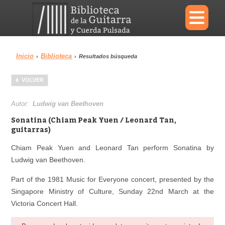
×
Inicio
Biblioteca
›
›
Resultados búsqueda
Menu
VOLVER
Biblioteca
Diccionario
Autor:
Ludwig van Beethoven
Sonatina (Chiam Peak Yuen / Leonard Tan,
guitarras)
Chiam Peak Yuen and Leonard Tan perform Sonatina by
Área personal
Reproductor
Ludwig van Beethoven.
Part of the 1981 Music for Everyone concert, presented by the
Singapore Ministry of Culture, Sunday 22nd March at the
Victoria Concert Hall.