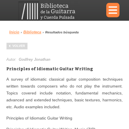
×
Inicio
Biblioteca
›
›
Resultados búsqueda
Menu
VOLVER
Biblioteca
Diccionario
Autor:
Godfrey Jonathan
Principles of Idiomatic Guitar Writing
A survey of idiomatic classical guitar composition techniques
written towards composers who do not play the instrument.
Área personal
Reproductor
Topics covered include notation, fundamental mechanics,
advanced and extended techniques, basic textures, harmonics,
etc. Audio examples included.
Principles of Idiomatic Guitar Writing