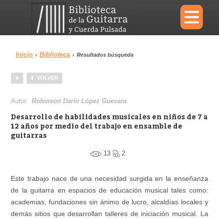
×
Inicio
Biblioteca
›
›
Resultados búsqueda
Menu
VOLVER
Biblioteca
Diccionario
Autor:
Robinson Darío López Guevara
Desarrollo de habilidades musicales en niños de 7 a
12 años por medio del trabajo en ensamble de
guitarras
Área personal
Reproductor
13
2
Este trabajo nace de una necesidad surgida en la enseñanza
de la guitarra en espacios de educación musical tales como:
academias, fundaciones sin ánimo de lucro, alcaldías locales y
demás sitios que desarrollan talleres de iniciación musical. La